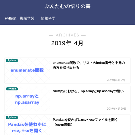
ぷんたむの悟りの書
Python、機械学習
情報科学
― ARCHIVES ―
2019年 4月
Python
enumerate関数で、リストのindex番号と中身の
両方を取り出せる
2019年4月29日
Python
Numpyにおける、np.arrayとnp.asarrayの違い
2019年4月29日
Python
Pandasを使わずにcsvやtsvファイルを開く
（open関数）